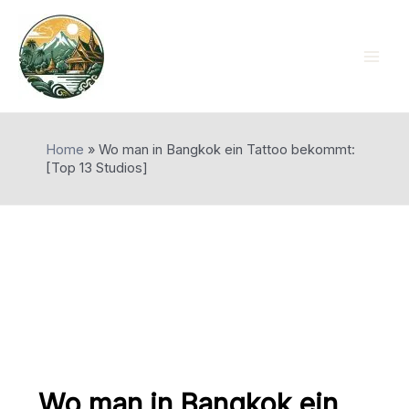
Skip
to
content
Mai
Men
Home
»
Wo man in Bangkok ein Tattoo bekommt:
[Top 13 Studios]
Wo man in Bangkok ein