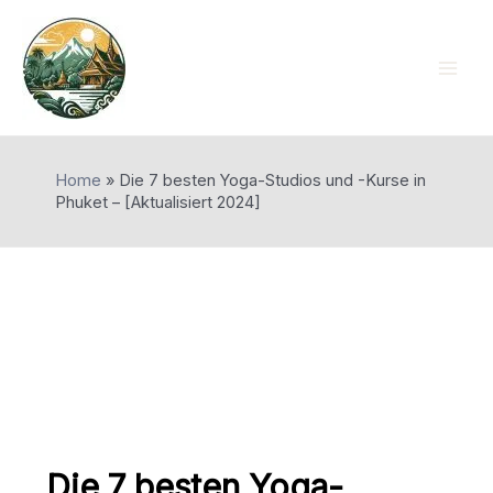
Skip
to
content
Mai
Men
Home
»
Die 7 besten Yoga-Studios und -Kurse in
Phuket – [Aktualisiert 2024]
Die 7 besten Yoga-