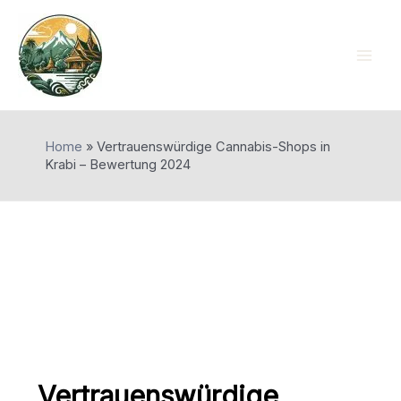
Skip
to
content
Mai
Men
Home
»
Vertrauenswürdige Cannabis-Shops in
Krabi – Bewertung 2024
Vertrauenswürdige