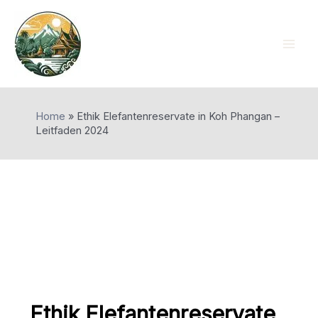
Skip
to
content
Mai
Men
Home
»
Ethik Elefantenreservate in Koh Phangan –
Leitfaden 2024
Ethik Elefantenreservate