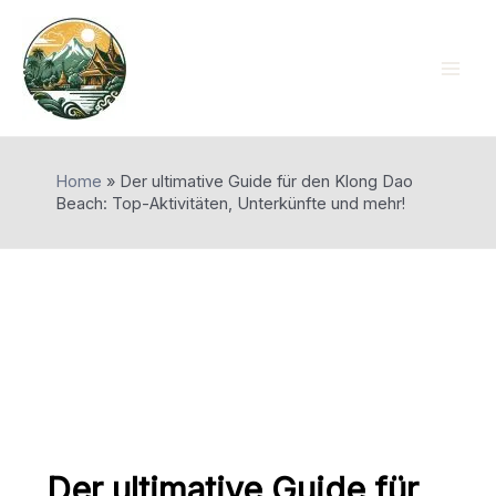
Skip
to
content
Mai
Men
Home
»
Der ultimative Guide für den Klong Dao
Beach: Top-Aktivitäten, Unterkünfte und mehr!
Der ultimative Guide für