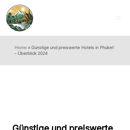
Skip
to
content
Mai
Men
Home
»
Günstige und preiswerte Hotels in Phuket
– Überblick 2024
Günstige und preiswerte