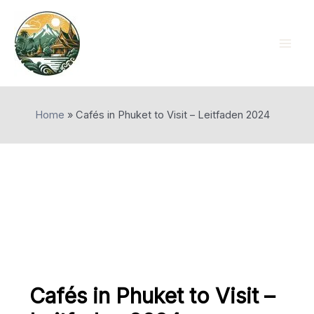
Skip
to
content
Mai
Men
Home
»
Cafés in Phuket to Visit – Leitfaden 2024
Cafés in Phuket to Visit –