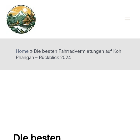
Skip
to
content
Mai
Men
Home
»
Die besten Fahrradvermietungen auf Koh
Phangan – Rückblick 2024
Die besten