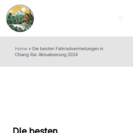
Skip
to
content
Mai
Men
Home
»
Die besten Fahrradvermietungen in
Chiang Rai: Aktualisierung 2024
Die besten