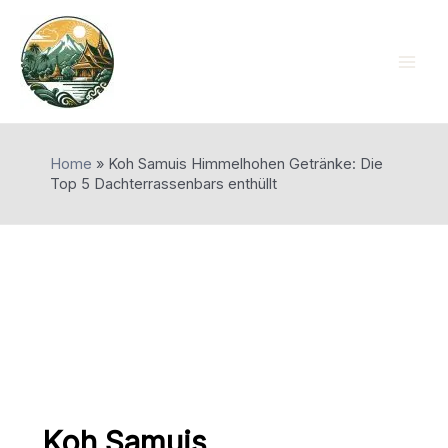
Skip
to
content
Mai
Men
Home
»
Koh Samuis Himmelhohen Getränke: Die
Top 5 Dachterrassenbars enthüllt
Koh Samuis