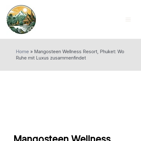
Skip
to
content
Mai
Men
Home
»
Mangosteen Wellness Resort, Phuket: Wo
Ruhe mit Luxus zusammenfindet
Mangosteen Wellness