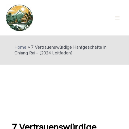
Skip
to
content
Mai
Men
Home
»
7 Vertrauenswürdige Hanfgeschäfte in
Chiang Rai – [2024 Leitfaden]
7 Vertrauenswürdige