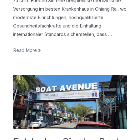
zu sein. Erleben Sie eine beispiellose medizinische
Versorgung im besten Krankenhaus in Chiang Rai, wo
modernste Einrichtungen, hochqualifizierte
Gesundheitsfachkräfte und die Einhaltung
internationaler Standards sicherstellen, dass …
Bestes
Read More »
Krankenhaus
in
Chiang
Rai
–
Überprüfung
2024