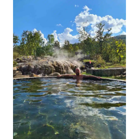
Top
5
Dachterrassenbars
enthüllt