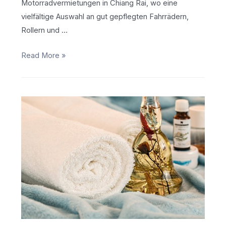
Motorradvermietungen in Chiang Rai, wo eine
vielfältige Auswahl an gut gepflegten Fahrrädern,
Rollern und …
Die
Read More »
besten
Fahrradvermietungen
in
Chiang
Rai:
Aktualisierung
2024