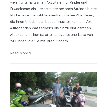
vielen unterhaltsamen Aktivitäten für Kinder und
Erwachsene ein. Jenseits der schönen Strände bietet
Phuket eine Vielzahl familienfreundlicher Abenteuer,
die Ihren Urlaub noch besser machen können. Von
aufregenden Wasserparks bis hin zu einzigartigen
Attraktionen – hier ist eine handverlesene Liste von
24 Dingen, die Sie mit Ihren Kindern …
24
Read More »
Spaßige
Ideen
für
die
Erkundung
von
Phuket
mit