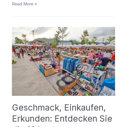
Entdecken
Read More »
Sie
den
Boat
Avenue
Mall
Phuket:
Einkaufen,
Essen
und
mehr
Geschmack, Einkaufen,
Erkunden: Entdecken Sie