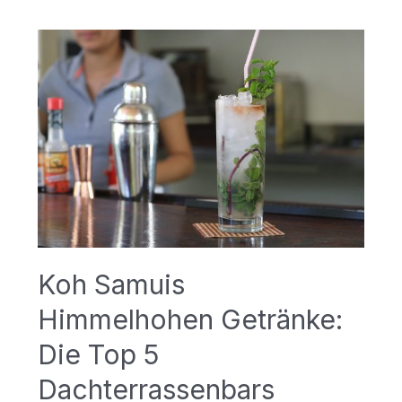
Fitnessstudios
in
Hua
Hin
Koh Samuis
Himmelhohen Getränke:
Die Top 5
Dachterrassenbars