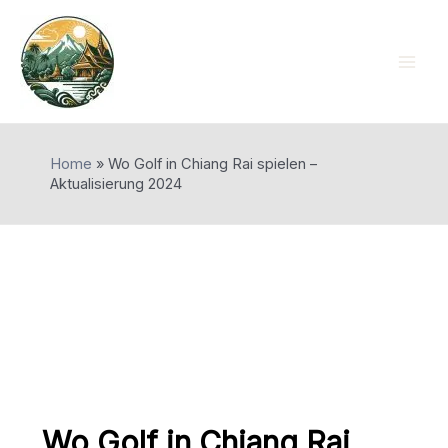
Skip
to
content
Mai
Men
Home
»
Wo Golf in Chiang Rai spielen –
Aktualisierung 2024
Wo Golf in Chiang Rai