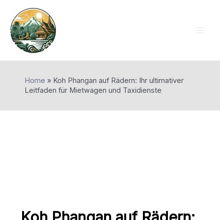
Skip
to
content
Mai
Men
Home
»
Koh Phangan auf Rädern: Ihr ultimativer
Leitfaden für Mietwagen und Taxidienste
Koh Phangan auf Rädern: