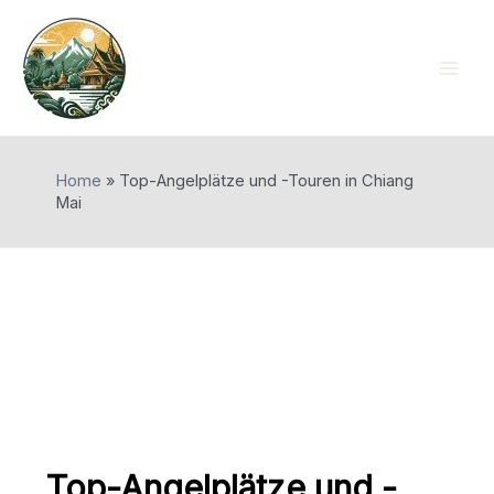
Skip
to
content
Mai
Men
Home
»
Top-Angelplätze und -Touren in Chiang
Mai
Top-Angelplätze und -